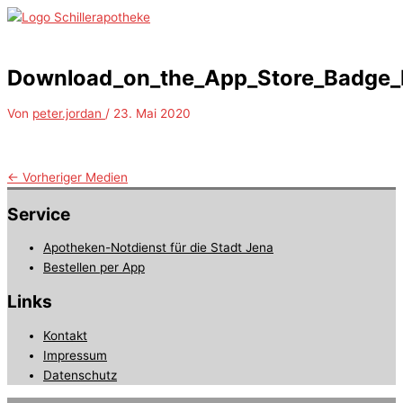
Zum
Inhalt
Hauptmenü
springen
Download_on_the_App_Store_Badge
Von
peter.jordan
/
23. Mai 2020
←
Vorheriger Medien
Service
Apotheken-Notdienst für die Stadt Jena
Bestellen per App
Links
Kontakt
Impressum
Datenschutz