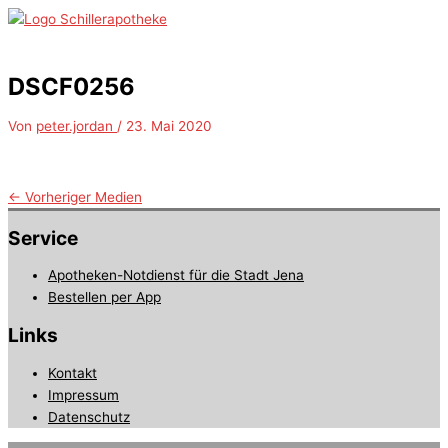
Zum
Inhalt
Hauptmenü
springen
DSCF0256
Von
peter.jordan
/
23. Mai 2020
←
Vorheriger Medien
Service
Apotheken-Notdienst für die Stadt Jena
Bestellen per App
Links
Kontakt
Impressum
Datenschutz